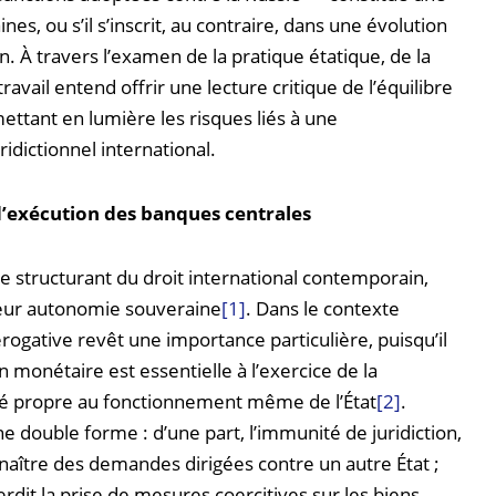
s, ou s’il s’inscrit, au contraire, dans une évolution
. À travers l’examen de la pratique étatique, de la
ravail entend offrir une lecture critique de l’équilibre
ettant en lumière les risques liés à une
idictionnel international.
d’exécution des banques centrales
e structurant du droit international contemporain,
e leur autonomie souveraine
[1]
. Dans le contexte
rogative revêt une importance particulière, puisqu’il
on monétaire est essentielle à l’exercice de la
té propre au fonctionnement même de l’État
[2]
.
 double forme : d’une part, l’immunité de juridiction,
naître des demandes dirigées contre un autre État ;
erdit la prise de mesures coercitives sur les biens