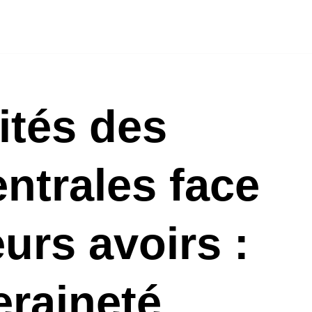
tés des
ntrales face
eurs avoirs :
eraineté