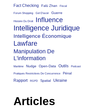
Fact Checking
Falü Zhan
Fiscal
Guerre
Forum Shopping
Gel D'avoir
Influence
Histoire Du Droit
Intelligence Juridique
Intelligence Économique
Lawfare
Manipulation De
L'information
Outils
Nudge
Open-Data
Maritime
Podcast
Pénal
Pratiques Restrictives De Concurrence
Rapport
Ukraine
Spatial
RGPD
Articles