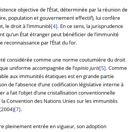
xistence objective de l’État, déterminée par la réunion de
oire, population et gouvernement effectif), lui confère
t, le droit à l’immunité
[4]
. En ce sens, la jurisprudence
ant qu’un État étranger peut bénéficier de l’immunité
de reconnaissance par l’État du for.
t été considérée comme une norme coutumière du droit
tique uniforme accompagnée de l’
opinio juris
[5]
. Comme
icable aux immunités étatiques est en grande partie
son de l’absence d’une codification législative interne à
r a fait l’objet d’une cristallisation conventionnelle
 la Convention des Nations Unies sur les immunités
 (2004)
[7]
.
ore pleinement entrée en vigueur, son adoption