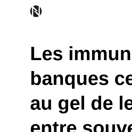
Aller
Les immuni
au
contenu
banques ce
au gel de l
entre souv