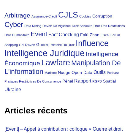
CJLS
Arbitrage
Corruption
Assurance-Crédit
Cookies
Cyber
Data Mining
Devoir De Vigilance
Droit Bancaire
Droit Des Restitutions
Event
Fact Checking
Falü Zhan
Droit Humanitaire
Fiscal
Forum
Influence
Guerre
Shopping
Gel D'avoir
Histoire Du Droit
Intelligence Juridique
Intelligence
Lawfare
Manipulation De
Économique
L'information
Outils
Nudge
Open-Data
Maritime
Podcast
Rapport
Pénal
Spatial
Pratiques Restrictives De Concurrence
RGPD
Ukraine
Articles récents
[Event] – Appel à contribution : colloque « Guerre et droit